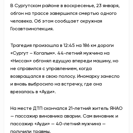
В
Сургутском районе в воскресенье, 23 января,
АНТИТЕРРОР
обгон на трассе завершился смертью одного
человека. Об этом сообщает окружная
НОВОСТИ
Госавтоинспекция.
ОФИЦИАЛЬНО
Трагедия произошла в
12:45 на 186 км дороги
«Сургут – Когалым». 44-летний мужчина на
«Ниссан» обгонял едущую впереди машину, но
81,41
94,06
не справился с управлением, когда
возвращался в свою полосу. Иномарку занесло
и вновь выбросило на встречку, где она
Вход / Регистрация
врезалась в «Ауди».
На месте ДТП скончался 21-летний житель ЯНАО
— пассажир виновника аварии. Сам виновник и
пассажир «Ауди» — 40-летний мужчина —
получили травмы.