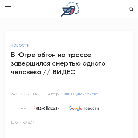
ЗДОРОВЬЕ
НОВОСТИ
ОБЩЕСТВО
В Югре обгон на трассе
завершился смертью одного
ОБРАЗОВАНИЕ
человека // ВИДЕО
ПСИХОЛОГИЯ
КУЛЬТУРА
24.01.2022, 11:49
Автор:
Лилия Сулейманова
СПОРТ
Читать в
ВОПРОС-ОТВЕТ
0
807
ЭТО У НАС СЕМЕЙНОЕ