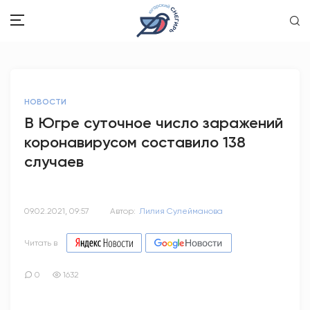
ЗДОРОВЬЕ
НОВОСТИ
ОБЩЕСТВО
В Югре суточное число заражений
коронавирусом составило 138
ОБРАЗОВАНИЕ
случаев
ПСИХОЛОГИЯ
КУЛЬТУРА
09.02.2021, 09:57
Автор:
Лилия Сулейманова
СПОРТ
Читать в
ВОПРОС-ОТВЕТ
0
1632
ЭТО У НАС СЕМЕЙНОЕ