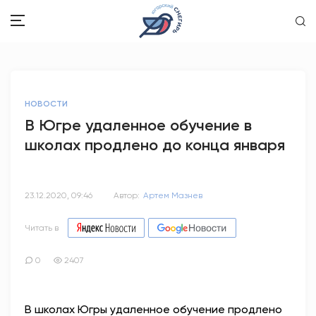
ЗДОРОВЬЕ
НОВОСТИ
ОБЩЕСТВО
В Югре удаленное обучение в
школах продлено до конца января
ОБРАЗОВАНИЕ
ПСИХОЛОГИЯ
23.12.2020, 09:46
Автор:
Артем Мазнев
КУЛЬТУРА
Читать в
СПОРТ
0
2407
ВОПРОС-ОТВЕТ
В школах Югры удаленное обучение продлено
ЭТО У НАС СЕМЕЙНОЕ