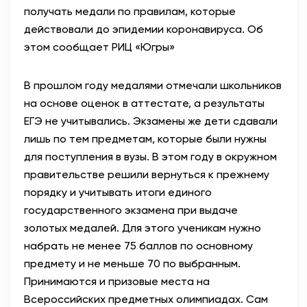
получать медали по правилам, которые
АНТИТЕРРОР
действовали до эпидемии коронавируса. Об
этом сообщает РИЦ «Югры»
НОВОСТИ
В прошлом году медалями отмечали школьников
ОФИЦИАЛЬНО
на основе оценок в аттестате, а результаты
ЕГЭ не учитывались. Экзамены же дети сдавали
лишь по тем предметам, которые были нужны
82,17
94,84
для поступления в вузы. В этом году в окружном
правительстве решили вернуться к прежнему
порядку и учитывать итоги единого
Вход / Регистрация
государственного экзамена при выдаче
золотых медалей. Для этого ученикам нужно
набрать не менее 75 баллов по основному
предмету и не меньше 70 по выбранным.
Принимаются и призовые места на
Всероссийских предметных олимпиадах. Сам