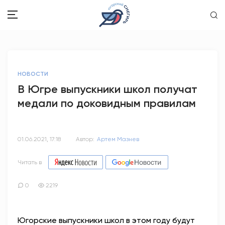
ЗДОРОВЬЕ
НОВОСТИ
ОБЩЕСТВО
В Югре выпускники школ получат
медали по доковидным правилам
ОБРАЗОВАНИЕ
ПСИХОЛОГИЯ
01.06.2021, 17:18
Автор:
Артем Мазнев
КУЛЬТУРА
Читать в
СПОРТ
0
2219
ВОПРОС-ОТВЕТ
Югорские выпускники школ в этом году будут
ЭТО У НАС СЕМЕЙНОЕ