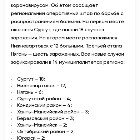
коронавирусом. Об этом сообщает
АНТИТЕРРОР
региональный оперативный штаб по борьбе с
распространением болезни. На первом месте
НОВОСТИ
оказался Сургут, где нашли 18 случаев
заражения. На втором месте расположился
ОФИЦИАЛЬНО
Нижневартовск с 12 больными. Третьей стала
Нягань —
шесть зараженных. Все новые случаи
зафиксировали в 14 муниципалитетах региона:
82,17
94,84
Сургут – 18;
Нижневартовск – 12;
Нягань – 6;
Вход / Регистрация
Сургутский район – 4;
Кондинский район – 4;
Ханты-Мансийский район – 3;
Березовский район – 3;
Ханты-Мансийск – 2;
Октябрьский район – 2;
Югорск – 2;