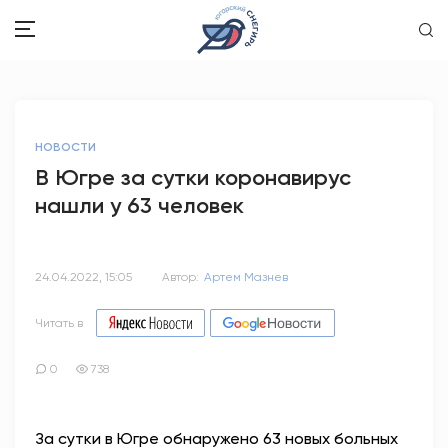
ЗДОРОВЬЕ
НОВОСТИ
ОБЩЕСТВО
В Югре за сутки коронавирус
нашли у 63 человек
ОБРАЗОВАНИЕ
ПСИХОЛОГИЯ
24.04.2022, 15:05
Автор:
Артем Мазнев
КУЛЬТУРА
Читать в
СПОРТ
0
738
ВОПРОС-ОТВЕТ
За сутки в Югре обнаружено 63 новых больных
ЭТО У НАС СЕМЕЙНОЕ