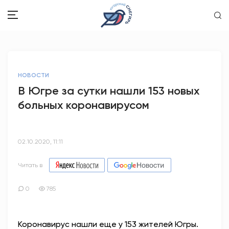
ЗДОРОВЬЕ
НОВОСТИ
ОБЩЕСТВО
В Югре за сутки нашли 153 новых
больных коронавирусом
ОБРАЗОВАНИЕ
ПСИХОЛОГИЯ
02.10.2020, 11:11
КУЛЬТУРА
Читать в
СПОРТ
0
785
ВОПРОС-ОТВЕТ
Коронавирус нашли еще у 153 жителей Югры.
ЭТО У НАС СЕМЕЙНОЕ