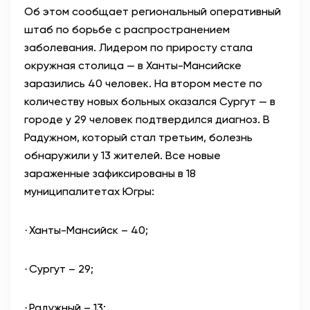
Об этом сообщает региональный оперативный
АНТИТЕРРОР
штаб по борьбе с распространением
заболевания. Лидером по приросту стала
НОВОСТИ
окружная столица — в Ханты-Мансийске
заразились 40 человек. На втором месте по
ОФИЦИАЛЬНО
количеству новых больных оказался Сургут — в
городе у 29 человек подтвердился диагноз. В
Радужном, который стал третьим, болезнь
81,41
94,06
обнаружили у 13 жителей. Все новые
зараженные зафиксированы в 18
муниципалитетах Югры:
Вход / Регистрация
Ханты-Мансийск – 40;
·
Сургут – 29;
·
Радужный – 13;
·