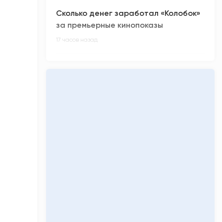
Сколько денег заработал «Колобок»
за премьерные кинопоказы
17 часов назад
Киберспортсмен из ХМАО Noticed не
смог отпраздновать день рождения
18 часов назад
Олимпиадники против ЕГЭ-
вундеркиндов: главные ужасы
приемной кампании-2026
18 часов назад
«Кинопоиск» обнулил низкий рейтинг
фильма «Последний богатырь.
Колобок»