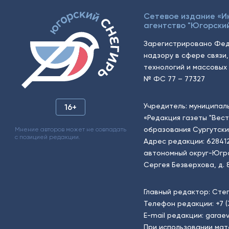
Сетевое издание «
агентство "Югорский
Зарегистрировано Фед
надзору в сфере связи
технологий и массовых 
№ ФС 77 – 77327
Учредитель: муниципал
16+
«Редакция газеты "Вес
образования Сургутски
Мнение авторов может не совпадать
с позицией редакции.
Адрес редакции: 62841
автономный округ-Югра, г
Сергея Безверхова, д. 8
Главный редактор: Сте
Телефон редакции:
+7 
E-mail редакции:
garaev
При использовании мат