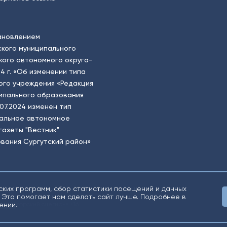
ановлением
кого муниципального
ого автономного округа-
4 г. «Об изменении типа
ого учреждения «Редакция
ципального образования
.07.2024 изменен тип
пальное автономное
газеты "Вестник"
вания Сургутский район»
ских программ, сбор статистики посещений и данных
 Это помогает нам сделать сайт лучше. Подробнее в
о «Югорский снегирь» +16
ении
.