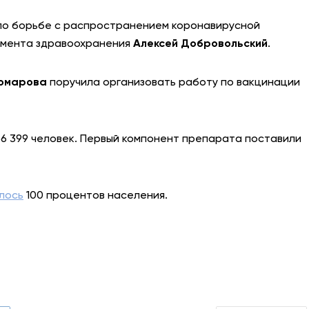
по борьбе с распространением коронавирусной
АНТИТЕРРОР
амента здравоохранения
Алексей Добровольский
.
НОВОСТИ
Комарова
поручила организовать работу по вакцинации
ОФИЦИАЛЬНО
56 399 человек. Первый компонент препарата поставили
82,17
94,84
лось
100 процентов населения.
Вход / Регистрация