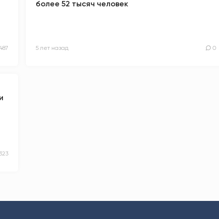
более 52 тысяч человек
487
5 лет назад
0
и
323