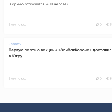
В армию отправятся 1400 человек
5 лет назад
0
5
НОВОСТИ
Первую партию вакцины «ЭпиВакКорона» доставил
в Югру
5 лет назад
0
8