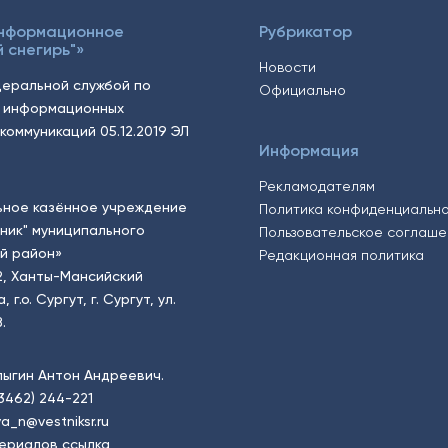
Информационное
Рубрикатор
 снегирь"»
Новости
еральной службой по
Официально
, информационных
коммуникаций 05.12.2019 ЭЛ
Информация
Рекламодателям
ьное казённое учреждение
Политика конфиденциальн
тник" муниципального
Пользовательское соглаш
й район»
Редакционная политика
2, Ханты-Мансийский
.о. Сургут, г. Сургут, ул.
.
пыгин Антон Андреевич.
(3462) 244-221
a_n@vestniksr.ru
ериалов ссылка