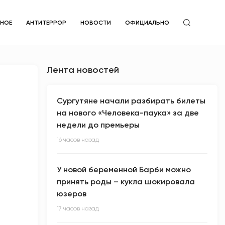
ЙНОЕ
АНТИТЕРРОР
НОВОСТИ
ОФИЦИАЛЬНО
Лента новостей
Сургутяне начали разбирать билеты
на нового «Человека-паука» за две
недели до премьеры
16 часов назад
У новой беременной Барби можно
принять роды – кукла шокировала
юзеров
17 часов назад