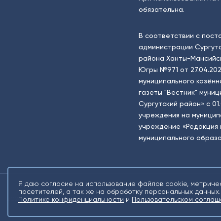
обязательна.
В соответствии с пост
администрации Сургутс
района Ханты-Мансийск
Югры №971 от 27.04.202
муниципального казённ
газеты "Вестник" муни
Сургутский район» с 01
учреждения на муници
учреждение «Редакция 
муниципального образо
Я даю согласие на использование файлов cookie, метриче
посетителей, а так же на обработку персональных данных.
2026 © Все права защищены. Сетевое издание Информационное агентств
Политике конфиденциальности
и
Пользовательском соглаш