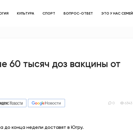
ОГИЯ
КУЛЬТУРА
СПОРТ
ВОПРОС-ОТВЕТ
ЭТО У НАС СЕМЕ
ЗДОРОВЬЕ
ОБЩЕСТВО
ОБРАЗОВАНИЕ
е 60 тысяч доз вакцины от
ПСИХОЛОГИЯ
КУЛЬТУРА
СПОРТ
0
6343
ВОПРОС-ОТВЕТ
а до конца недели доставят в Югру.
ЭТО У НАС СЕМЕЙНОЕ