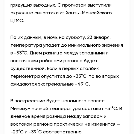
грядущих выходных. С прогнозом выступили
АНТИТЕРРОР
окружные синоптики из Ханты-Мансийского
ЦГМС.
НОВОСТИ
По их данным, в ночь на субботу, 23 января,
ОФИЦИАЛЬНО
температура упадет до минимального значения
в -53
°
С. Днем разница между западными и
восточными районами региона будет
82,17
94,84
существенной. Если в первых столбик
термометра опустится до -33
°
С, то во вторых
ожидаются экстремальные -49
°
С.
Вход / Регистрация
В воскресение будет ненамного теплее.
Минимум ночной температуры составит -51
°
С. В
дневное время разница между западом и
востоком региона практически не изменится —
-23
°
С и -39
°
С соответственно.