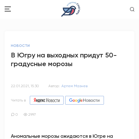
ЗДОРОВЬЕ
НОВОСТИ
ОБЩЕСТВО
В Югру на выходных придут 50-
градусные морозы
ОБРАЗОВАНИЕ
ПСИХОЛОГИЯ
22.01.2021, 15:30
Автор:
Артем Мазнев
КУЛЬТУРА
Читать в
СПОРТ
0
2997
ВОПРОС-ОТВЕТ
Аномальные морозы ожидаются в Югре на
ЭТО У НАС СЕМЕЙНОЕ