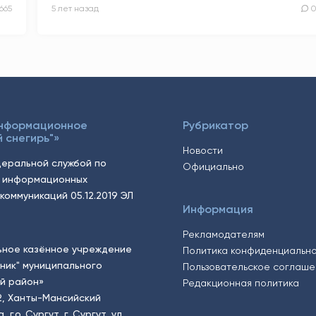
665
5 лет назад
Информационное
Рубрикатор
 снегирь"»
Новости
еральной службой по
Официально
, информационных
коммуникаций 05.12.2019 ЭЛ
Информация
Рекламодателям
ьное казённое учреждение
Политика конфиденциальн
тник" муниципального
Пользовательское соглаш
й район»
Редакционная политика
2, Ханты-Мансийский
.о. Сургут, г. Сургут, ул.