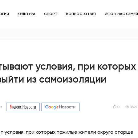
ОГИЯ
КУЛЬТУРА
СПОРТ
ВОПРОС-ОТВЕТ
ЭТО У НАС СЕМЕ
ЗДОРОВЬЕ
ОБЩЕСТВО
ОБРАЗОВАНИЕ
ывают условия, при которых
выйти из самоизоляции
ПСИХОЛОГИЯ
КУЛЬТУРА
СПОРТ
 в
0
1849
ВОПРОС-ОТВЕТ
т условия, при которых пожилые жители округа старше
ЭТО У НАС СЕМЕЙНОЕ