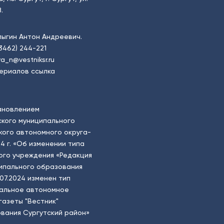
.
пыгин Антон Андреевич.
(3462) 244-221
a_n@vestniksr.ru
ериалов ссылка
ановлением
кого муниципального
ого автономного округа-
4 г. «Об изменении типа
ого учреждения «Редакция
ципального образования
.07.2024 изменен тип
пальное автономное
газеты "Вестник"
вания Сургутский район»