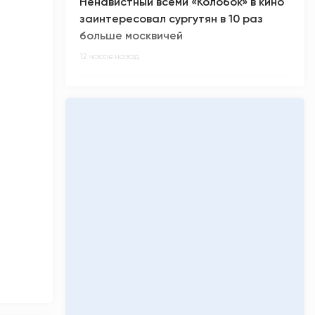
Ненавистный всеми «Колобок» в кино
заинтересовал сургутян в 10 раз
больше москвичей
12 часов назад
В России произошел масштабный
сбой в работе интернета
12 часов назад
Киберспортсмен m0NESY всех
заинтриговал приглашением на
свадьбу Роналду
13 часов назад
Малыш-гигант весом более 5 кг
родился в Сургуте
13 часов назад