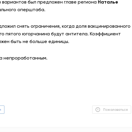
из вариантов был предложен главе региона
Наталье
ального оперштаба.
АНТИТЕРРОР
НОВОСТИ
ложил снять ограничения, когда доля вакцинированного
ого пятого югорчанина будут антитела. Коэффициент
ОФИЦИАЛЬНО
лжен быть не больше единицы.
ла непроработанным.
81,41
94,06
Вход / Регистрация
м
Пожаловаться