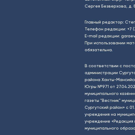
Сергея Безверхова, д. 8
Главный редактор: Сте
Телефон редакции:
+7 
E-mail редакции:
garaev
При использовании мат
обязательна.
В соответствии с пост
администрации Сургутс
района Ханты-Мансийск
Югры №971 от 27.04.202
муниципального казённ
газеты "Вестник" муни
Сургутский район» с 01
учреждения на муници
учреждение «Редакция 
муниципального образо