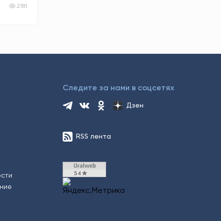
0
2181
Следите за нами в соцсетях
Дзен
RSS лента
ости
ение