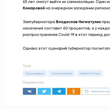
65 лет смогут выйти из самоизоляции. Один 
Комаровой
на очередном заседании регион
Замгубернатора
Владислав Нигматулин
пред
населения составит 60 процентов, а у кажд
распространения Covid-19 в этот период до
Однако этот сценарий губернатор посчита
Теги:
Коронавирус
Самоизоляция
Новости Югры
Поделиться:
Написать на