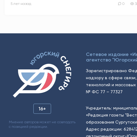
5 лет назад
0
3
Сетевое издание «
агентство "Югорский
Зарегистрировано Фед
надзору в сфере связи
технологий и массовых 
№ ФС 77 – 77327
Учредитель: муниципал
16+
«Редакция газеты "Вес
образования Сургутски
Мнение авторов может не совпадать
с позицией редакции.
Адрес редакции: 62841
автономный округ-Югра, г