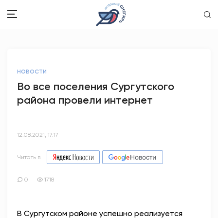
ЗДОРОВЬЕ
НОВОСТИ
ОБЩЕСТВО
Во все поселения Сургутского
района провели интернет
ОБРАЗОВАНИЕ
ПСИХОЛОГИЯ
12.08.2021, 17:17
КУЛЬТУРА
Читать в
СПОРТ
0
1718
ВОПРОС-ОТВЕТ
В Сургутском районе успешно реализуется
ЭТО У НАС СЕМЕЙНОЕ