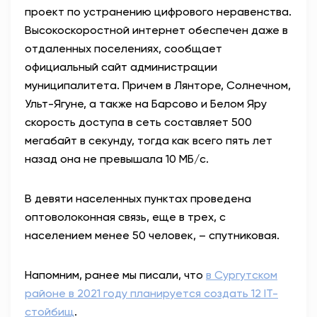
проект по устранению цифрового неравенства.
АНТИТЕРРОР
Высокоскоростной интернет обеспечен даже в
отдаленных поселениях, сообщает
НОВОСТИ
официальный сайт администрации
муниципалитета. Причем в Лянторе, Солнечном,
ОФИЦИАЛЬНО
Ульт-Ягуне, а также на Барсово и Белом Яру
скорость доступа в сеть составляет 500
мегабайт в секунду, тогда как всего пять лет
80,93
93,19
назад она не превышала 10 МБ/с.
В девяти населенных пунктах проведена
Вход / Регистрация
оптоволоконная связь, еще в трех, с
населением менее 50 человек, – спутниковая.
Напомним, ранее мы писали, что
в Сургутском
районе в 2021 году планируется создать 12 IT-
стойбищ
.