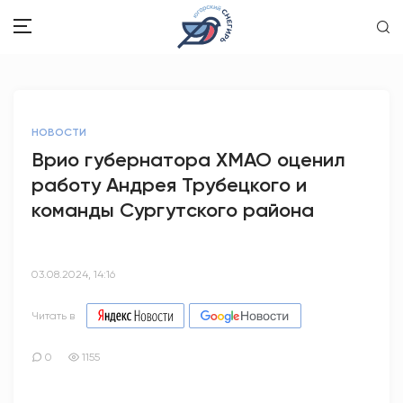
ЗДОРОВЬЕ
НОВОСТИ
ОБЩЕСТВО
Врио губернатора ХМАО оценил
работу Андрея Трубецкого и
ОБРАЗОВАНИЕ
команды Сургутского района
ПСИХОЛОГИЯ
КУЛЬТУРА
03.08.2024, 14:16
СПОРТ
Читать в
ВОПРОС-ОТВЕТ
0
1155
ЭТО У НАС СЕМЕЙНОЕ