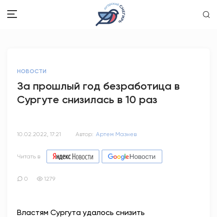
ЗДОРОВЬЕ
НОВОСТИ
ОБЩЕСТВО
За прошлый год безработица в
Сургуте снизилась в 10 раз
ОБРАЗОВАНИЕ
ПСИХОЛОГИЯ
10.02.2022, 17:21
Автор:
Артем Мазнев
КУЛЬТУРА
Читать в
СПОРТ
0
1279
ВОПРОС-ОТВЕТ
Властям Сургута удалось снизить
ЭТО У НАС СЕМЕЙНОЕ