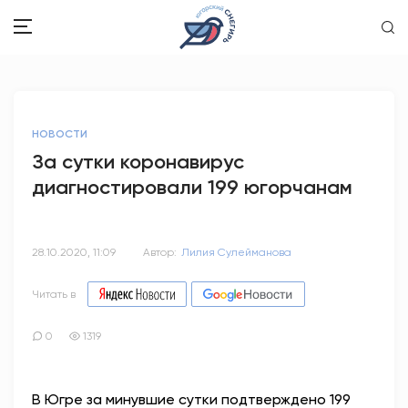
ЗДОРОВЬЕ
НОВОСТИ
ОБЩЕСТВО
За сутки коронавирус
диагностировали 199 югорчанам
ОБРАЗОВАНИЕ
ПСИХОЛОГИЯ
28.10.2020, 11:09
Автор:
Лилия Сулейманова
КУЛЬТУРА
Читать в
СПОРТ
0
1319
ВОПРОС-ОТВЕТ
В Югре за минувшие сутки подтверждено 199
ЭТО У НАС СЕМЕЙНОЕ