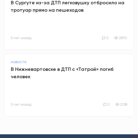
В Сургуте из-за ДТП легковушку отбросило на
тротуар прямо на пешеходов
5 лет назад
0
2870
НОВОСТИ
В Нижневартовске в ДТП с «Татрой» погиб
человек
5 лет назад
0
2138