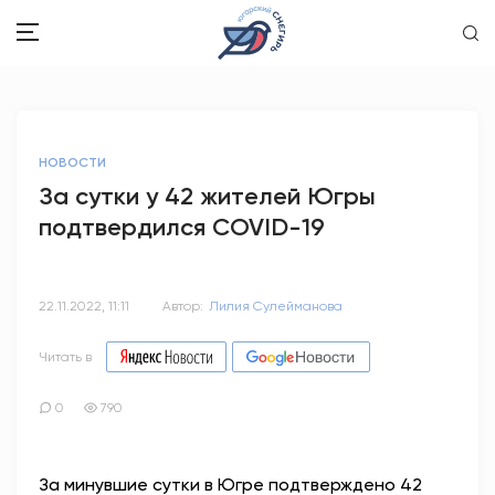
ЗДОРОВЬЕ
НОВОСТИ
ОБЩЕСТВО
За сутки у 42 жителей Югры
подтвердился COVID-19
ОБРАЗОВАНИЕ
ПСИХОЛОГИЯ
22.11.2022, 11:11
Автор:
Лилия Сулейманова
КУЛЬТУРА
Читать в
СПОРТ
0
790
ВОПРОС-ОТВЕТ
За минувшие сутки в Югре подтверждено 42
ЭТО У НАС СЕМЕЙНОЕ