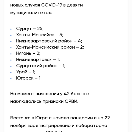
новых случая COVID-19 в девяти
АНТИТЕРРОР
муниципалитетах:
НОВОСТИ
Сургут – 25;
Ханты-Мансийск – 5;
ОФИЦИАЛЬНО
Нижневартовский район – 4;
Ханты-Мансийский район – 2;
Нягань – 2;
Нижневартовск – 1;
82,17
94,84
Сургутский район – 1;
Урай – 1;
Югорск – 1.
Вход / Регистрация
На момент выявления у 42 больных
наблюдались признаки ОРВИ.
Всего же в Югре с начала пандемии и на 22
ноября зарегистрировано и лабораторно