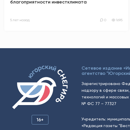
благоприятности инвестклимата
5 лет назад
0
1695
Сетевое издание «
агентство "Югорский
Зарегистрировано Фед
надзору в сфере связи
технологий и массовых 
№ ФС 77 – 77327
Учредитель: муниципал
16+
«Редакция газеты "Вес