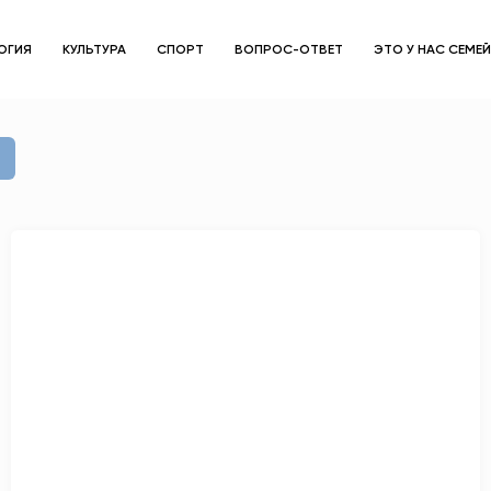
ОГИЯ
КУЛЬТУРА
СПОРТ
ВОПРОС-ОТВЕТ
ЭТО У НАС СЕМЕ
ЗДОРОВЬЕ
ОБЩЕСТВО
ОБРАЗОВАНИЕ
ПСИХОЛОГИЯ
КУЛЬТУРА
СПОРТ
ВОПРОС-ОТВЕТ
ЭТО У НАС СЕМЕЙНОЕ