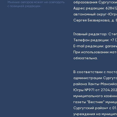
образования Сургутски
Мнение авторов может не совпадать
с позицией редакции.
Адрес редакции: 62841
автономный округ-Югра, г
Сергея Безверхова, д. 8
Главный редактор: Сте
Телефон редакции:
+7 
E-mail редакции:
garaev
При использовании мат
обязательна.
В соответствии с пост
администрации Сургутс
района Ханты-Мансийск
Югры №971 от 27.04.202
муниципального казённ
газеты "Вестник" муни
Сургутский район» с 01
учреждения на муници