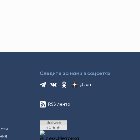
Следите за нами в соцсетях
Дзен
RSS лента
ости
ение