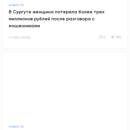
НОВОСТИ
АНТИТЕРРОР
В Сургуте женщина потеряла более трех
миллионов рублей после разговора с
НОВОСТИ
мошенниками
4 года назад
0
1183
ОФИЦИАЛЬНО
82,17
94,84
Вход / Регистрация
НОВОСТИ