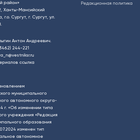
й район»
Редакционная политика
2, Ханты-Мансийский
.о. Сургут, г. Сургут, ул.
.
пыгин Антон Андреевич.
(3462) 244-221
a_n@vestniksr.ru
ериалов ссылка
ановлением
кого муниципального
ого автономного округа-
4 г. «Об изменении типа
ого учреждения «Редакция
ципального образования
.07.2024 изменен тип
пальное автономное