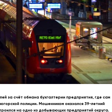
АНТИТЕРРОР
НОВОСТИ
ОФИЦИАЛЬНО
82,17
94,84
Вход / Регистрация
лей за счёт обмана бухгалтерии предприятия, где сам
югорской полиции. Мошенником оказался 39-летний
строился на одно из добывающих предприятий округа.