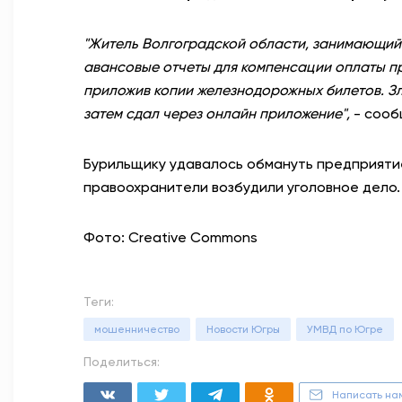
"Житель Волгоградской области, занимающий
авансовые отчеты для компенсации оплаты пр
приложив копии железнодорожных билетов. З
затем сдал через онлайн приложение",
- сооб
Бурильщику удавалось обмануть предприятие 
правоохранители возбудили уголовное дело.
Фото: Creative Commons
Теги:
мошенничество
Новости Югры
УМВД по Югре
Поделиться:
Написать на