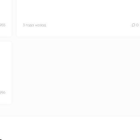
955
3 года назад
0
996