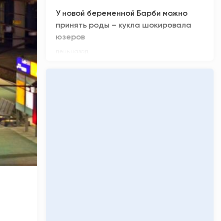
У новой беременной Барби можно
принять роды – кукла шокировала
юзеров
день назад
Сколько денег заработал «Колобок»
за премьерные кинопоказы
день назад
Киберспортсмен из ХМАО Noticed не
смог отпраздновать день рождения
день назад
Олимпиадники против ЕГЭ-
вундеркиндов: главные ужасы
приемной кампании-2026