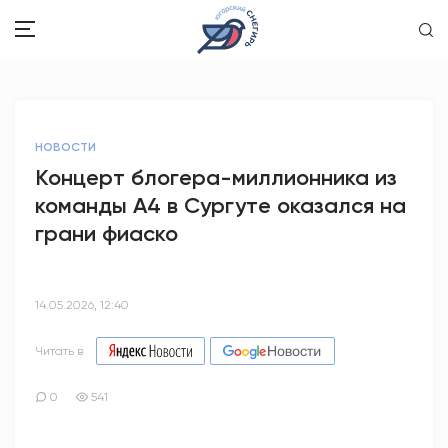
ЗДОРОВЬЕ
НОВОСТИ
ОБЩЕСТВО
Концерт блогера-миллионника из
команды А4 в Сургуте оказался на
ОБРАЗОВАНИЕ
грани фиаско
ПСИХОЛОГИЯ
КУЛЬТУРА
14.05.2026, 12:40
СПОРТ
Читать в
ВОПРОС-ОТВЕТ
0
541
ЭТО У НАС СЕМЕЙНОЕ