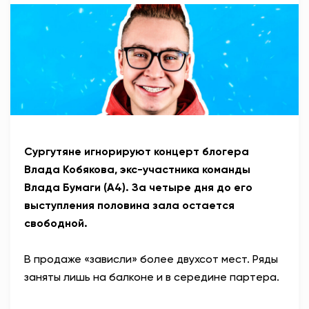
АНТИТЕРРОР
НОВОСТИ
ОФИЦИАЛЬНО
82,17
94,84
Сургутяне игнорируют концерт блогера
Влада Кобякова, экс-участника команды
Влада Бумаги (А4). За четыре дня до его
Вход / Регистрация
выступления половина зала остается
свободной.
В продаже «зависли» более двухсот мест. Ряды
заняты лишь на балконе и в середине партера.