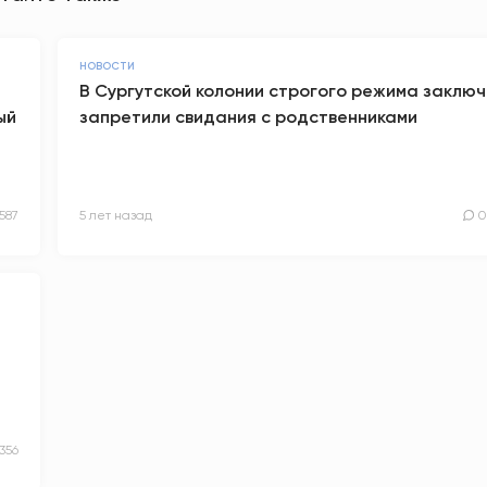
НОВОСТИ
В Сургутской колонии строгого режима заклю
ый
запретили свидания с родственниками
1587
5 лет назад
0
356