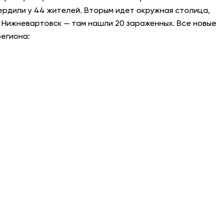
ердили у 44 жителей. Вторым идет окружная столица,
АНТИТЕРРОР
е Нижневартовск — там нашли 20 зараженных. Все новые
егиона:
НОВОСТИ
ОФИЦИАЛЬНО
82,17
94,84
Вход / Регистрация