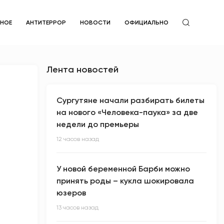
ЙНОЕ
АНТИТЕРРОР
НОВОСТИ
ОФИЦИАЛЬНО
Лента новостей
Сургутяне начали разбирать билеты
на нового «Человека-паука» за две
недели до премьеры
12 часов назад
У новой беременной Барби можно
принять роды – кукла шокировала
юзеров
13 часов назад