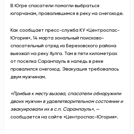
В Югре спасатели помогли выбраться
АНТИТЕРРОР
югорчанам, провалившимся в реку на снегоходе.
НОВОСТИ
Как сообщает пресс-служба КУ «Центроспас-
Югория», 14 марта зональный поисково-
ОФИЦИАЛЬНО
спасательный отряд из Березовского района
выезжал на реку Хулга. Там в пяти километрах
от поселка Саранпауль в наледь в реке
82,17
94,84
провалился снегоход. Эвакуация требовалась
двум мужчинам.
Вход / Регистрация
«Прибыв к месту вызова, спасатели обнаружили
двоих мужчин в удовлетворительном состоянии и
эвакуировали их в с.п. Саранпауль»
, —
сообщается на сайте «Центроспас-Югория».