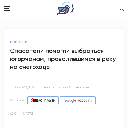
ЗДОРОВЬЕ
НОВОСТИ
ОБЩЕСТВО
Спасатели помогли выбраться
югорчанам, провалившимся в реку
ОБРАЗОВАНИЕ
на снегоходе
ПСИХОЛОГИЯ
КУЛЬТУРА
16.03.2020, 11:53
Автор:
Лилия Сулейманова
СПОРТ
Читать в
ВОПРОС-ОТВЕТ
0
1072
ЭТО У НАС СЕМЕЙНОЕ