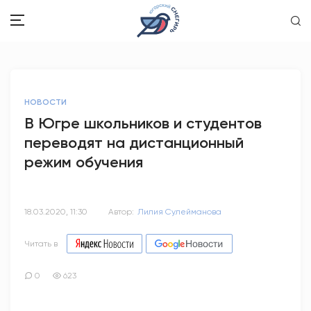
ЗДОРОВЬЕ
НОВОСТИ
ОБЩЕСТВО
В Югре школьников и студентов
переводят на дистанционный
ОБРАЗОВАНИЕ
режим обучения
ПСИХОЛОГИЯ
КУЛЬТУРА
18.03.2020, 11:30
Автор:
Лилия Сулейманова
СПОРТ
Читать в
ВОПРОС-ОТВЕТ
0
623
ЭТО У НАС СЕМЕЙНОЕ