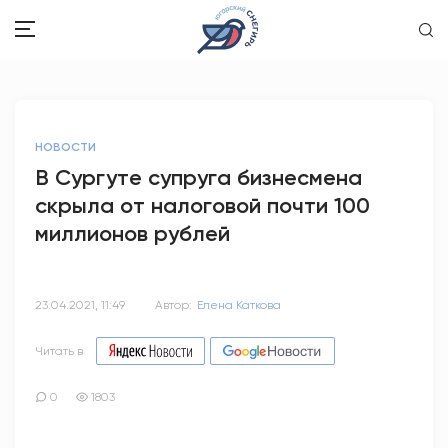
ЗДОРОВЬЕ
НОВОСТИ
ОБЩЕСТВО
В Сургуте супруга бизнесмена
скрыла от налоговой почти 100
ОБРАЗОВАНИЕ
миллионов рублей
ПСИХОЛОГИЯ
КУЛЬТУРА
23.04.2021, 11:49
Автор:
Елена Каткова
СПОРТ
Читать в
ВОПРОС-ОТВЕТ
0
1803
ЭТО У НАС СЕМЕЙНОЕ