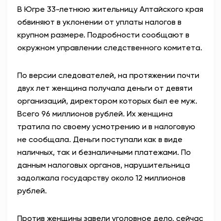
В Югре 33-летнюю жительницу Алтайского края
АНТИТЕРРОР
обвиняют в уклонении от уплаты налогов в
крупном размере. Подробности сообщают в
НОВОСТИ
окружном управлении следственного комитета.
ОФИЦИАЛЬНО
По версии следователей, на протяжении почти
двух лет женщина получала деньги от девяти
организаций, директором которых был ее муж.
81,41
94,06
Всего 96 миллионов рублей. Их женщина
тратила по своему усмотрению и в налоговую
не сообщала. Деньги поступали как в виде
Вход / Регистрация
наличных, так и безналичными платежами. По
данным налоговых органов, нарушительница
задолжала государству около 12 миллионов
рублей.
Против женщины завели уголовное дело, сейчас