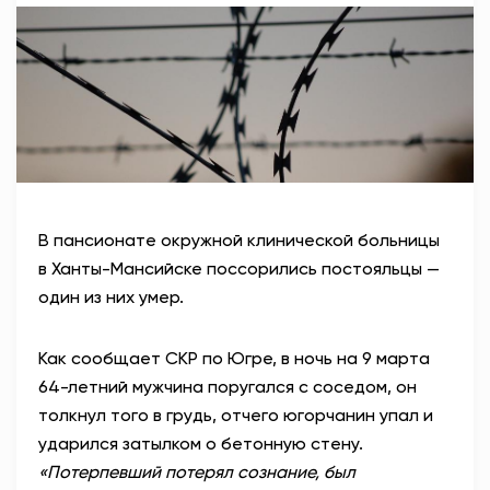
АНТИТЕРРОР
НОВОСТИ
ОФИЦИАЛЬНО
82,17
94,84
В пансионате окружной клинической больницы
в Ханты-Мансийске поссорились постояльцы —
один из них умер.
Вход / Регистрация
Как сообщает СКР по Югре, в ночь на 9 марта
64-летний мужчина поругался с соседом, он
толкнул того в грудь, отчего югорчанин упал и
ударился затылком о бетонную стену.
«Потерпевший потерял сознание, был