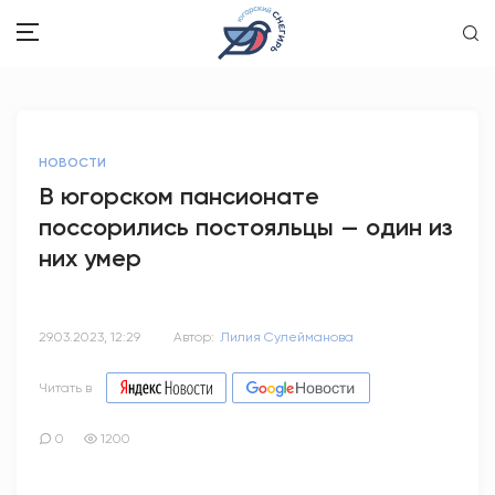
ЗДОРОВЬЕ
НОВОСТИ
ОБЩЕСТВО
В югорском пансионате
поссорились постояльцы — один из
ОБРАЗОВАНИЕ
них умер
ПСИХОЛОГИЯ
КУЛЬТУРА
29.03.2023, 12:29
Автор:
Лилия Сулейманова
СПОРТ
Читать в
ВОПРОС-ОТВЕТ
0
1200
ЭТО У НАС СЕМЕЙНОЕ