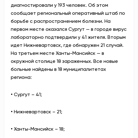
диагностировали у 193 человек. Об этом
АНТИТЕРРОР
сообщает региональный оперативный штаб по
борьбе с распространением болезни. На
НОВОСТИ
первом месте оказался Сургут — в городе вирус
лабораторно подтвердили у 41 жителя. Вторым
ОФИЦИАЛЬНО
идет Нижневартовск, где обнаружен 21 случай.
На третьем месте Ханты-Мансийск — в
окружной столице 18 зараженных. Все новые
81,41
94,06
больные найдены в 18 муниципалитетах
региона:
Вход / Регистрация
• Сургут – 41;
• Нижневартовск – 21;
• Ханты-Мансийск – 18;