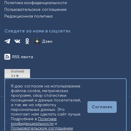
Политика конфиденциальности
Пользовательское соглашение
Редакционная политика
Следите за нами в соцсетях
Дзен
RSS лента
Я даю согласие на использование
файлов cookie, метрических
программ, сбор статистики
посещений и данных посетителей,
а так же на обработку
Согласен
2026 © Все права защищены. Сетевое издание Информационное
персональных данных. Это
агентство «Югорский снегирь» +16
помогает нам сделать сайт лучше.
Подробнее в
Политике
конфиденциальности
и
Пользовательском соглашении
.
Разработка
Gold Carrot