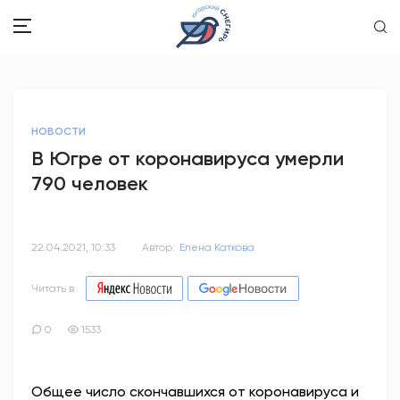
ЗДОРОВЬЕ
НОВОСТИ
ОБЩЕСТВО
В Югре от коронавируса умерли
790 человек
ОБРАЗОВАНИЕ
ПСИХОЛОГИЯ
22.04.2021, 10:33
Автор:
Елена Каткова
КУЛЬТУРА
Читать в
СПОРТ
0
1533
ВОПРОС-ОТВЕТ
Общее число скончавшихся от коронавируса и
ЭТО У НАС СЕМЕЙНОЕ