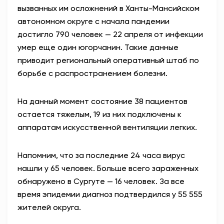
вызванных им осложнений в Ханты-Мансийском
АНТИТЕРРОР
автономном округе с начала пандемии
достигло 790 человек — 22 апреля от инфекции
НОВОСТИ
умер еще один югорчанин. Такие данные
приводит региональный оперативный штаб по
ОФИЦИАЛЬНО
борьбе с распространением болезни.
На данный момент состояние 38 пациентов
82,17
94,84
остается тяжелым, 19 из них подключены к
аппаратам искусственной вентиляции легких.
Вход / Регистрация
Напомним, что за последние 24 часа вирус
нашли у 65 человек. Больше всего зараженных
обнаружено в Сургуте — 16 человек. За все
время эпидемии диагноз подтвердился у 55 555
жителей округа.