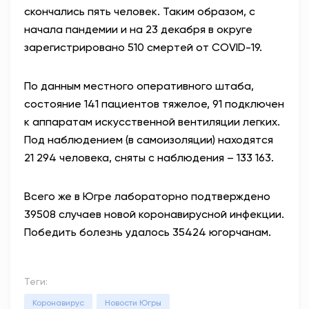
скончались пять человек. Таким образом, с
АНТИТЕРРОР
начала пандемии и на 23 декабря в округе
зарегистрировано 510 смертей от COVID-19.
НОВОСТИ
По данным местного оперативного штаба,
ОФИЦИАЛЬНО
состояние 141 пациентов тяжелое, 91 подключен
к аппаратам искусственной вентиляции легких.
Под наблюдением (в самоизоляции) находятся
80,93
93,19
21 294 человека, сняты с наблюдения – 133 163.
Всего же в Югре лабораторно подтверждено
Вход / Регистрация
39508 случаев новой коронавирусной инфекции.
Победить болезнь удалось 35424 югорчанам.
Теги:
Коронавирус
Новости Югры