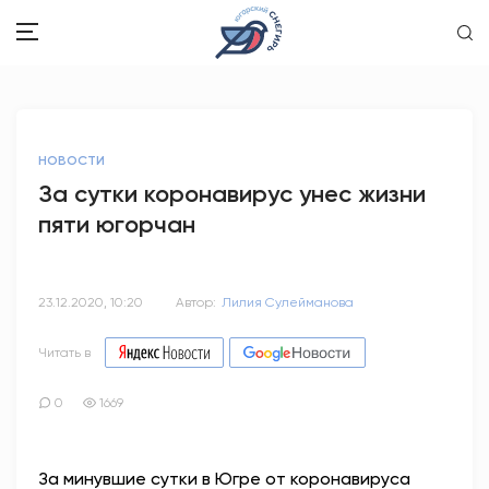
ЗДОРОВЬЕ
НОВОСТИ
ОБЩЕСТВО
За сутки коронавирус унес жизни
пяти югорчан
ОБРАЗОВАНИЕ
ПСИХОЛОГИЯ
23.12.2020, 10:20
Автор:
Лилия Сулейманова
КУЛЬТУРА
Читать в
СПОРТ
0
1669
ВОПРОС-ОТВЕТ
За минувшие сутки в Югре от коронавируса
ЭТО У НАС СЕМЕЙНОЕ