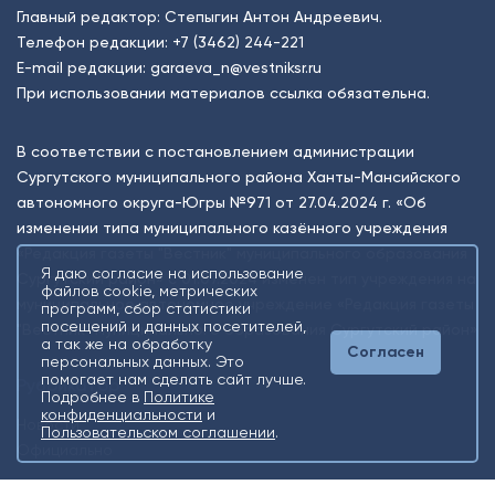
Главный редактор: Степыгин Антон Андреевич.
Телефон редакции:
+7 (3462) 244-221
E-mail редакции:
garaeva_n@vestniksr.ru
При использовании материалов ссылка обязательна.
В соответствии с постановлением администрации
Сургутского муниципального района Ханты-Мансийского
автономного округа-Югры №971 от 27.04.2024 г. «Об
изменении типа муниципального казённого учреждения
«Редакция газеты "Вестник" муниципального образования
Я даю согласие на использование
Сургутский район» с 01.07.2024 изменен тип учреждения на
файлов cookie, метрических
муниципальное автономное учреждение «Редакция газеты
программ, сбор статистики
посещений и данных посетителей,
"Вестник" муниципального образования Сургутский район»
а так же на обработку
Согласен
персональных данных. Это
помогает нам сделать сайт лучше.
Рубрикатор
Подробнее в
Политике
конфиденциальности
и
Новости
Пользовательском соглашении
.
Официально