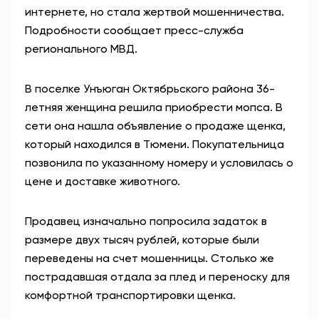
интернете, но стала жертвой мошенничества.
АНТИТЕРРОР
Подробности сообщает пресс-служба
регионального МВД.
НОВОСТИ
В поселке Унъюган Октябрьского района 36-
ОФИЦИАЛЬНО
летняя женщина решила приобрести мопса. В
сети она нашла объявление о продаже щенка,
который находился в Тюмени. Покупательница
81,41
94,06
позвонила по указанному номеру и условилась о
цене и доставке животного.
Вход / Регистрация
Продавец изначально попросила задаток в
размере двух тысяч рублей, которые были
переведены на счет мошенницы. Столько же
пострадавшая отдала за плед и переноску для
комфортной транспортировки щенка.