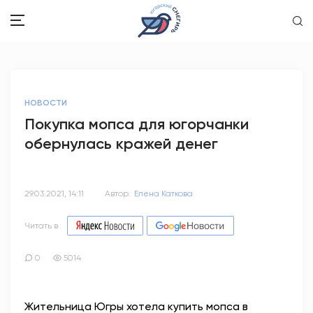
ЗДОРОВЬЕ
НОВОСТИ
ОБЩЕСТВО
Покупка мопса для югорчанки
обернулась кражей денег
ОБРАЗОВАНИЕ
ПСИХОЛОГИЯ
29.03.2021, 14:11
Автор:
Елена Каткова
КУЛЬТУРА
Читать в
СПОРТ
0
5014
ВОПРОС-ОТВЕТ
Жительница Югры хотела купить мопса в
ЭТО У НАС СЕМЕЙНОЕ